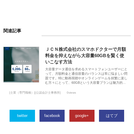
関連記事
ＪＣＮ株式会社のスマホドクターで月額
料金を抑えながら大容量60GBを賢く使
いこなす方法
大容量データ通信を求めるスマートフォンユーザーにと
って、月額料金と通信容量のバランスは常に悩ましい問
題です。特に動画視聴やオンラインゲームを頻繁に楽し
む方々にとって、60GBという大容量プランは魅力的…
[士業（専門職種）][公認会計士事務所]
0views
twitter
facebook
google+
はてブ