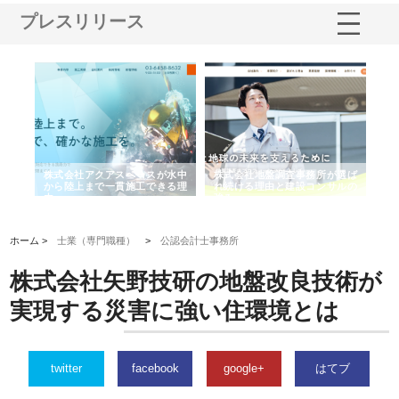
プレスリリース
シー
株式会社アクアスペースが水中
株式会社地盤調査事務所が選ば
株
ム導
から陸上まで一貫施工できる理
れ続ける理由と建設コンサルの
ス
由
強み
ホーム >
士業（専門職種）
>
公認会計士事務所
株式会社矢野技研の地盤改良技術が
実現する災害に強い住環境とは
twitter
facebook
google+
はてブ