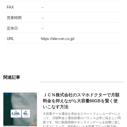
FAX
－
営業時間
－
定休日
－
URL
https://ele-con.co.jp/
関連記事
ＪＣＮ株式会社のスマホドクターで月額
料金を抑えながら大容量60GBを賢く使
いこなす方法
大容量データ通信を求めるスマートフォンユーザーにと
って、月額料金と通信容量のバランスは常に悩ましい問
題です。特に動画視聴やオンラインゲームを頻繁に楽し
む方々にとって、60GBという大容量プランは魅力的…