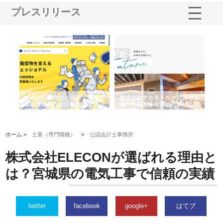
プレスリリース
ノー
株式会社耕文社が品川で実現す
株式会社ナカモトがホテルや店
株
の専
る販促物製作から配送までワン
舗の内装改修で選ばれ続ける理
れ
ストップ対応
由
強
ホーム >
士業（専門職種）
>
公認会計士事務所
株式会社ELECONが選ばれる理由と
は？宮城県の電気工事で信頼の実績
twitter
facebook
google+
はてブ