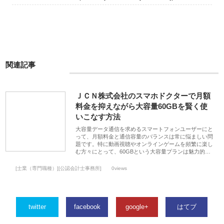
関連記事
ＪＣＮ株式会社のスマホドクターで月額
料金を抑えながら大容量60GBを賢く使
いこなす方法
大容量データ通信を求めるスマートフォンユーザーにと
って、月額料金と通信容量のバランスは常に悩ましい問
題です。特に動画視聴やオンラインゲームを頻繁に楽し
む方々にとって、60GBという大容量プランは魅力的…
[士業（専門職種）][公認会計士事務所]
0views
twitter
facebook
google+
はてブ