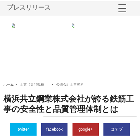
プレスリリース
鋲螺
株式会社メタルエースの企業サ
株式会社ＣＳＡの事業内容と強
株
由
イトが提供する充実した情報内
みを徹底解説
装
容とは
ホーム >
士業（専門職種）
>
公認会計士事務所
横浜共立鋼業株式会社が誇る鉄筋工
事の安全性と品質管理体制とは
twitter
facebook
google+
はてブ