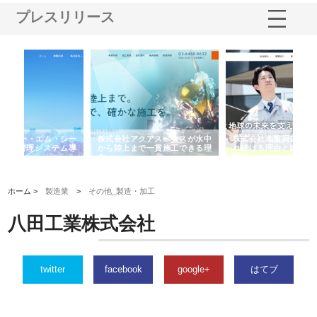
プレスリリース
シー
株式会社アクアスペースが水中
株式会社地盤調査事務所が選ば
株
ム導
から陸上まで一貫施工できる理
れ続ける理由と建設コンサルの
ス
由
強み
ホーム >
製造業
>
その他_製造・加工
八田工業株式会社
twitter
facebook
google+
はてブ