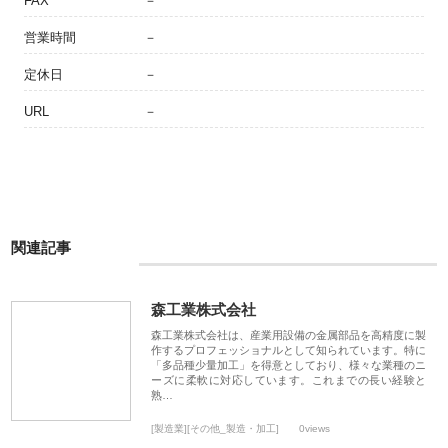
FAX
－
営業時間
－
定休日
－
URL
－
関連記事
森工業株式会社
森工業株式会社は、産業用設備の金属部品を高精度に製
作するプロフェッショナルとして知られています。特に
「多品種少量加工」を得意としており、様々な業種のニ
ーズに柔軟に対応しています。これまでの長い経験と
熟…
[製造業][その他_製造・加工]
0views