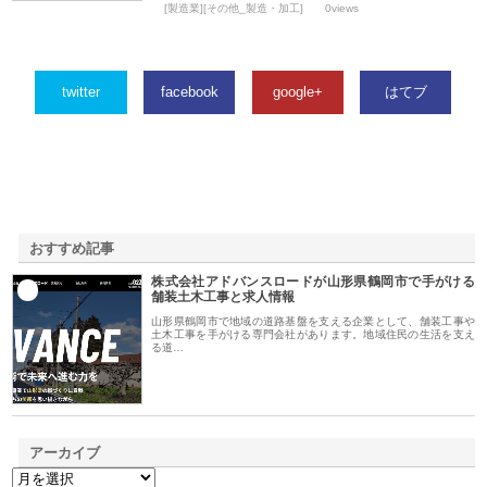
[製造業][その他_製造・加工]
0views
twitter
facebook
google+
はてブ
おすすめ記事
株式会社アドバンスロードが山形県鶴岡市で手がける
1
舗装土木工事と求人情報
山形県鶴岡市で地域の道路基盤を支える企業として、舗装工事や
土木工事を手がける専門会社があります。地域住民の生活を支え
る道…
アーカイブ