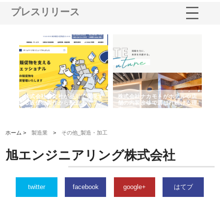
プレスリリース
ノー
株式会社耕文社が品川で実現す
株式会社ナカモトがホテルや店
株
の専
る販促物製作から配送までワン
舗の内装改修で選ばれ続ける理
れ
ストップ対応
由
強
ホーム >
製造業
>
その他_製造・加工
旭エンジニアリング株式会社
twitter
facebook
google+
はてブ