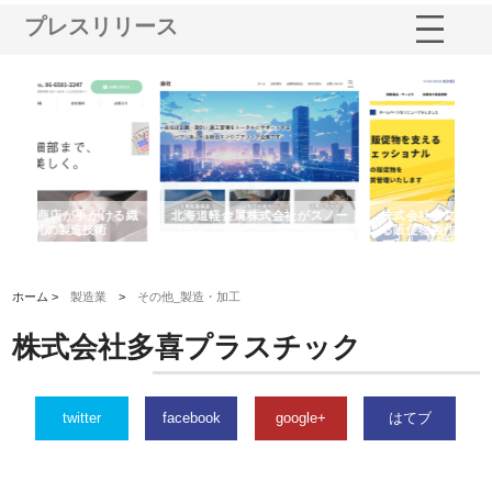
プレスリリース
スノー
株式会社耕文社が品川で実現す
株式会社ナカモトがホテルや店
クの専
る販促物製作から配送までワン
舗の内装改修で選ばれ続ける理
ストップ対応
由
ホーム >
製造業
>
その他_製造・加工
株式会社多喜プラスチック
twitter
facebook
google+
はてブ