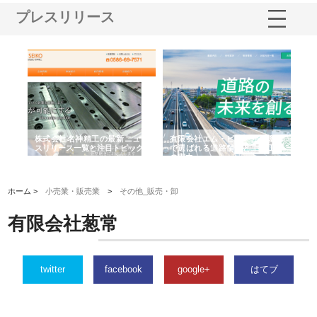
プレスリリース
選ば
株式会社名神精工の最新ニュー
有限会社エム・ビルドが南多摩
有
ルの
スリリース一覧と注目トピック
で選ばれる道路舗装と土木工事
ネ
の実力
ホーム >
小売業・販売業
>
その他_販売・卸
有限会社葱常
twitter
facebook
google+
はてブ