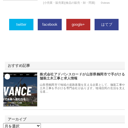
[小売業・販売業][食品の販売・卸・問屋]
0views
twitter
facebook
google+
はてブ
おすすめ記事
株式会社アドバンスロードが山形県鶴岡市で手がける
1
舗装土木工事と求人情報
山形県鶴岡市で地域の道路基盤を支える企業として、舗装工事や
土木工事を手がける専門会社があります。地域住民の生活を支え
る道…
アーカイブ