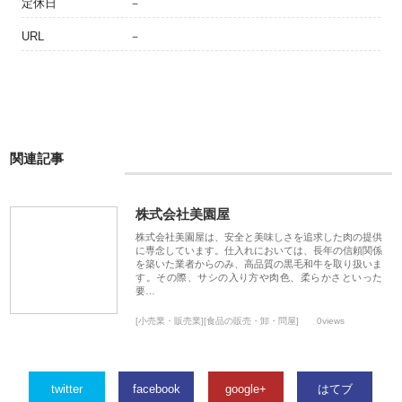
定休日
－
URL
－
関連記事
株式会社美園屋
株式会社美園屋は、安全と美味しさを追求した肉の提供
に専念しています。仕入れにおいては、長年の信頼関係
を築いた業者からのみ、高品質の黒毛和牛を取り扱いま
す。その際、サシの入り方や肉色、柔らかさといった
要…
[小売業・販売業][食品の販売・卸・問屋]
0views
twitter
facebook
google+
はてブ