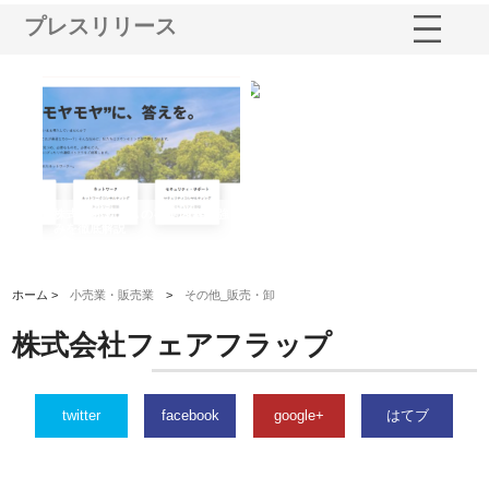
プレスリリース
業サ
株式会社ＣＳＡの事業内容と強
株式会社山形道路が手がける舗
ホ
報内
みを徹底解説
装工事と土木技術の全容
る
績
ホーム >
小売業・販売業
>
その他_販売・卸
株式会社フェアフラップ
twitter
facebook
google+
はてブ