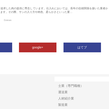
を追求した肉の提供に専念しています。仕入れにおいては、長年の信頼関係を築いた業者か
います。その際、サシの入り方や肉色、柔らかさといった要…
0views
google+
はてブ
カテゴリー
士業（専門職種）
運送業
人材紹介業
製造業