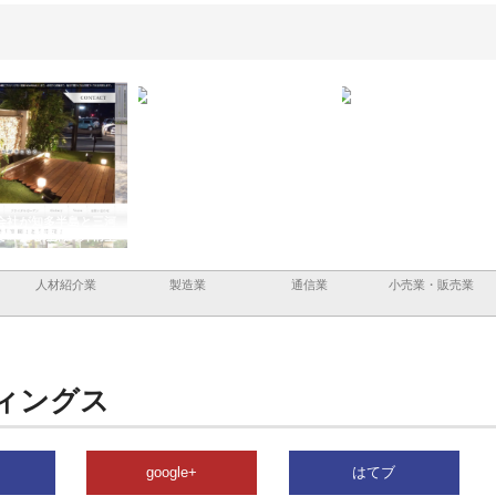
と三河
株式会社ナツハラが建設と鋲螺
株式会社メタルエースの企業サ
株式
外構空
で滋賀の暮らしを支える理由
イトが提供する充実した情報内
みを
容とは
人材紹介業
製造業
通信業
小売業・販売業
ィングス
google+
はてブ