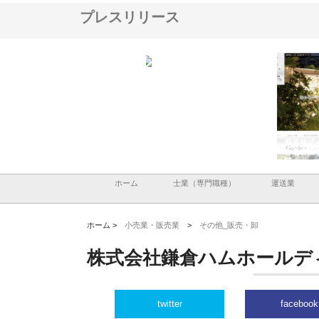
プレスリリース
ＯＮＯｃｏｍｐａｎｙ
株式会社アセットイノベーショ
庭楽株式会社が知多半島
ら広域配送を実現でき
ンのワンルーム投資で始める資
と名古屋で叶える理想の
産形成と老後準備
間
ホーム
士業（専門職種）
運送業
ホーム >
小売業・販売業
>
その他_販売・卸
株式会社鎌倉ハムホールデ
twitter
facebook