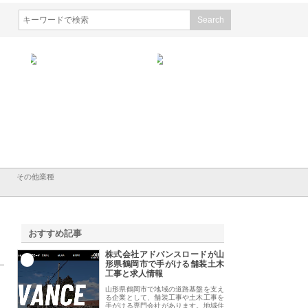
会社ＣＳＡの事業内容と強
株式会社山形道路が手がける舗
ホクシン設備株式会
徹底解説
装工事と土木技術の全容
る給排水空調消火設
績と強み
その他業種
おすすめ記事
株式会社アドバンスロードが山
1
形県鶴岡市で手がける舗装土木
工事と求人情報
山形県鶴岡市で地域の道路基盤を支え
る企業として、舗装工事や土木工事を
手がける専門会社があります。地域住