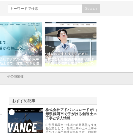
会社アクアスペースが水中
株式会社地盤調査事務所が選ば
株式会社名神精工の
陸上まで一貫施工できる理
れ続ける理由と建設コンサルの
スリリース一覧と注
強み
その他業種
おすすめ記事
株式会社アドバンスロードが山
1
形県鶴岡市で手がける舗装土木
工事と求人情報
山形県鶴岡市で地域の道路基盤を支え
る企業として、舗装工事や土木工事を
手がける専門会社があります。地域住