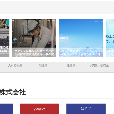
ける舗
ホクシン設備株式会社が手がけ
株式会社東京シー・エム・シー
株式
る給排水空調消火設備工事の実
のGISインフラ管理システム導
から
績と強み
入メリット
由
人材紹介業
製造業
通信業
小売業・販売業
株式会社
google+
はてブ