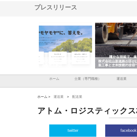
プレスリリース
メタルエースの企業サ
株式会社ＣＳＡの事業内容と強
株式会社山形道路が手が
供する充実した情報内
みを徹底解説
装工事と土木技術の全容
ホーム
士業（専門職種）
運送業
ホーム >
運送業
>
配送業
アトム・ロジスティックス
twitter
facebook