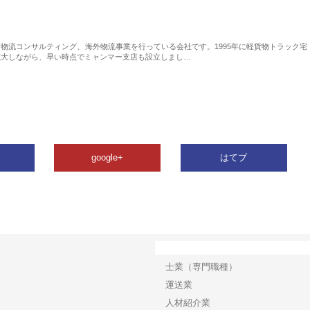
物流コンサルティング、海外物流事業を行っている会社です。1995年に軽貨物トラック宅
拡大しながら、早い時点でミャンマー支店も設立しまし…
google+
はてブ
カテゴリー
士業（専門職種）
運送業
人材紹介業