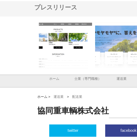
プレスリリース
ナツハラが建設と鋲螺
株式会社メタルエースの企業サ
株式会社ＣＳＡの事業内
暮らしを支える理由
イトが提供する充実した情報内
みを徹底解説
容とは
ホーム
士業（専門職種）
運送業
ホーム >
運送業
>
配送業
協同重車輌株式会社
twitter
facebook