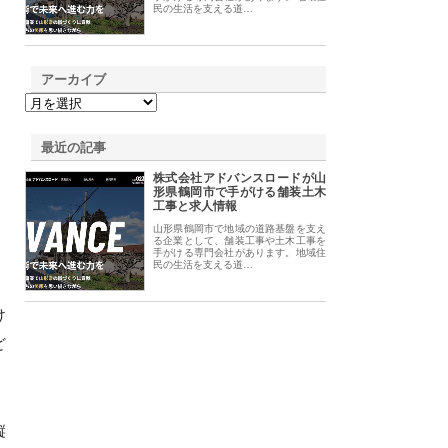
民の生活を支える道…
アーカイブ
最近の記事
株式会社アドバンスロードが山
形県鶴岡市で手がける舗装土木
工事と求人情報
山形県鶴岡市で地域の道路基盤を支え
る企業として、舗装工事や土木工事を
手がける専門会社があります。地域住
民の生活を支える道…
け
ど
縦