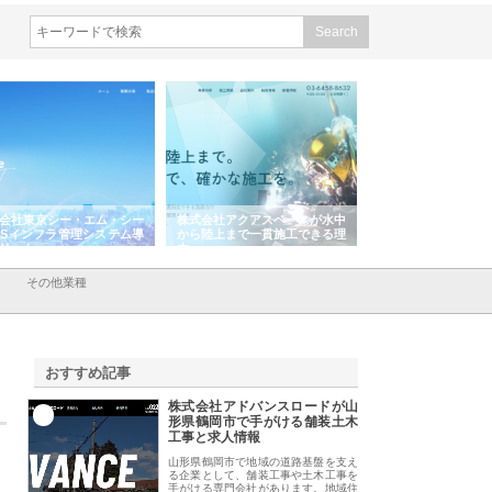
会社東京シー・エム・シー
株式会社アクアスペースが水中
株式会社地盤調査事
ISインフラ管理システム導
から陸上まで一貫施工できる理
れ続ける理由と建設
リット
由
強み
その他業種
おすすめ記事
株式会社アドバンスロードが山
1
形県鶴岡市で手がける舗装土木
工事と求人情報
山形県鶴岡市で地域の道路基盤を支え
る企業として、舗装工事や土木工事を
手がける専門会社があります。地域住