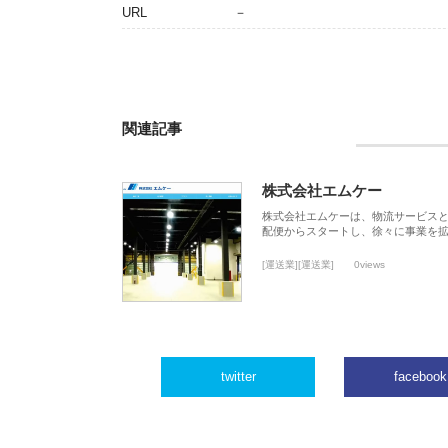
URL
－
関連記事
株式会社エムケー
株式会社エムケーは、物流サービスと
配便からスタートし、徐々に事業を
[運送業][運送業]
0views
twitter
facebook