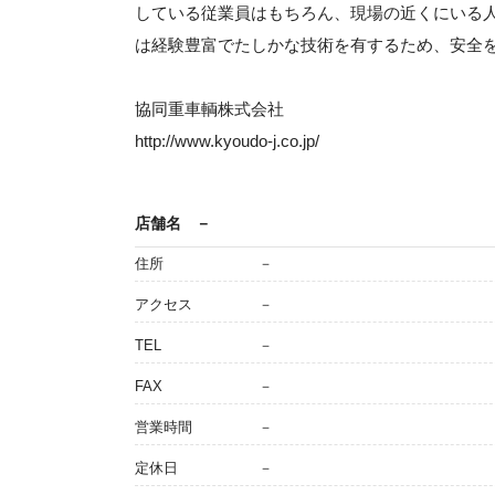
している従業員はもちろん、現場の近くにいる
は経験豊富でたしかな技術を有するため、安全
協同重車輌株式会社
http://www.kyoudo-j.co.jp/
店舗名
－
住所
－
アクセス
－
TEL
－
FAX
－
営業時間
－
定休日
－