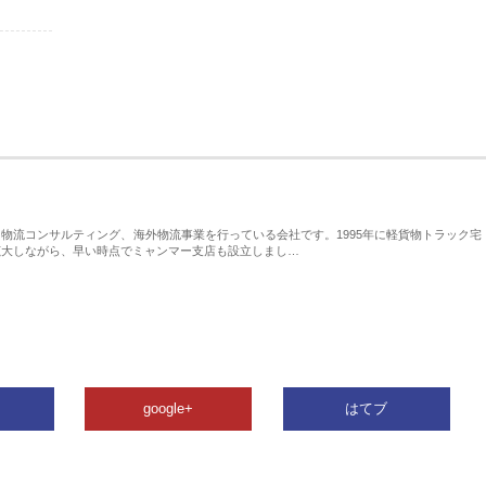
物流コンサルティング、海外物流事業を行っている会社です。1995年に軽貨物トラック宅
拡大しながら、早い時点でミャンマー支店も設立しまし…
google+
はてブ