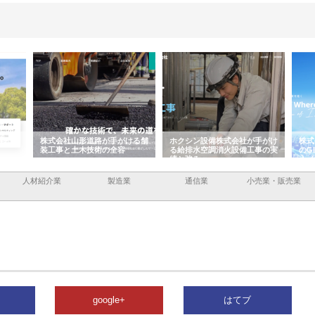
容と強
株式会社山形道路が手がける舗
ホクシン設備株式会社が手がけ
株式
装工事と土木技術の全容
る給排水空調消火設備工事の実
のG
績と強み
入メ
人材紹介業
製造業
通信業
小売業・販売業
google+
はてブ