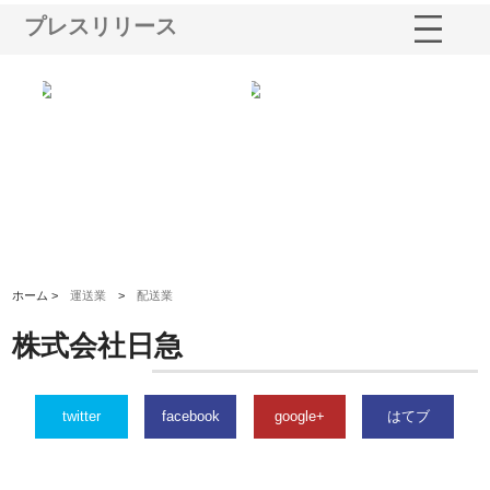
プレスリリース
シー
株式会社アクアスペースが水中
株式会社地盤調査事務所が選ば
株
ム導
から陸上まで一貫施工できる理
れ続ける理由と建設コンサルの
ス
由
強み
ホーム >
運送業
>
配送業
株式会社日急
twitter
facebook
google+
はてブ