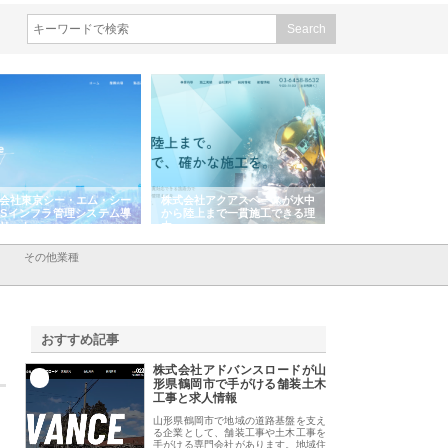
会社東京シー・エム・シー
株式会社アクアスペースが水中
株式会社地盤調査事
ISインフラ管理システム導
から陸上まで一貫施工できる理
れ続ける理由と建設
リット
由
強み
その他業種
おすすめ記事
株式会社アドバンスロードが山
1
形県鶴岡市で手がける舗装土木
工事と求人情報
山形県鶴岡市で地域の道路基盤を支え
る企業として、舗装工事や土木工事を
手がける専門会社があります。地域住