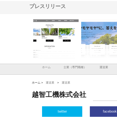
プレスリリース
ナツハラが建設と鋲螺
株式会社メタルエースの企業サ
株式会社ＣＳＡの事業内
暮らしを支える理由
イトが提供する充実した情報内
みを徹底解説
容とは
ホーム
士業（専門職種）
運送業
ホーム >
運送業
>
運送業
越智工機株式会社
twitter
facebook