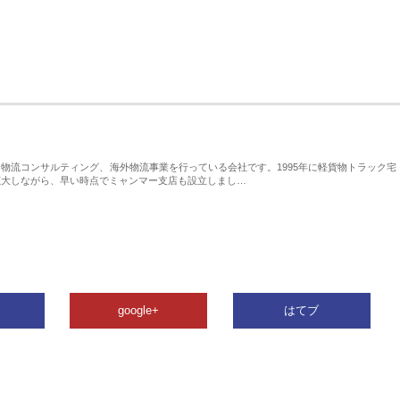
物流コンサルティング、海外物流事業を行っている会社です。1995年に軽貨物トラック宅
拡大しながら、早い時点でミャンマー支店も設立しまし…
google+
はてブ