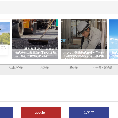
容と強
株式会社山形道路が手がける舗
ホクシン設備株式会社が手がけ
株式
装工事と土木技術の全容
る給排水空調消火設備工事の実
のG
績と強み
入メ
人材紹介業
製造業
通信業
小売業・販売業
google+
はてブ