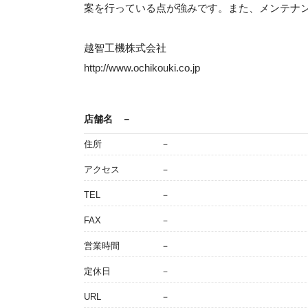
案を行っている点が強みです。また、メンテナ
越智工機株式会社
http://www.ochikouki.co.jp
店舗名
－
住所
－
アクセス
－
TEL
－
FAX
－
営業時間
－
定休日
－
URL
－