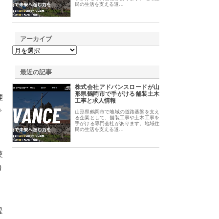
民の生活を支える道…
アーカイブ
最近の記事
株式会社アドバンスロードが山
形県鶴岡市で手がける舗装土木
理
工事と求人情報
で
山形県鶴岡市で地域の道路基盤を支え
る企業として、舗装工事や土木工事を
手がける専門会社があります。地域住
民の生活を支える道…
使
り
提